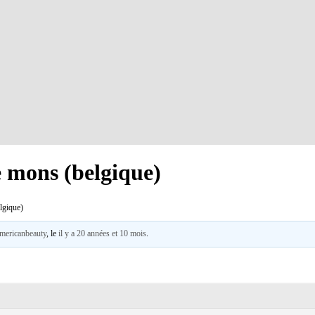
e mons (belgique)
lgique)
mericanbeauty
, le
il y a 20 années et 10 mois
.