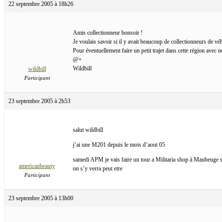
22 septembre 2005 à 18h26
Amis collectionneur bonsoir !
Je voulais savoir si il y avait beaucoup de collectionneurs de vé
Pour éventuellement faire un petit trajet dans cette région avec
@+
Wildbill
wildbill
Participant
23 septembre 2005 à 2h53
salut wildbill
j’ai une M201 depuis le mois d’aout 05
samedi APM je vais faire un tour a Militaria shop à Maubeuge su
americanbeauty
on s’y verra peut etre
Participant
23 septembre 2005 à 13h00