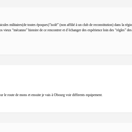
hicules militaires(de toutes époques)”isolé” (non affilié à un club de reconstitution) dans la ré
 nos vieux “mécanno” histoire de ce rencontrer et d’échanger des expérience loin des “règles” de
r le route de mons et ensuite je vais à Obourg voir diffirents equipement.