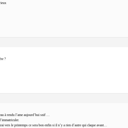
rieux
ère ?
eau à rendu l’ame aujourd’hui snif …
l’immatriculer.
ai vers le printemps ce sera bon enfin si il n’y a rien d’autre qui claque avant…