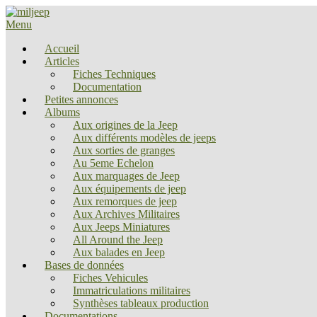
Menu
Accueil
Articles
Fiches Techniques
Documentation
Petites annonces
Albums
Aux origines de la Jeep
Aux différents modèles de jeeps
Aux sorties de granges
Au 5eme Echelon
Aux marquages de Jeep
Aux équipements de jeep
Aux remorques de jeep
Aux Archives Militaires
Aux Jeeps Miniatures
All Around the Jeep
Aux balades en Jeep
Bases de données
Fiches Vehicules
Immatriculations militaires
Synthèses tableaux production
Documentations