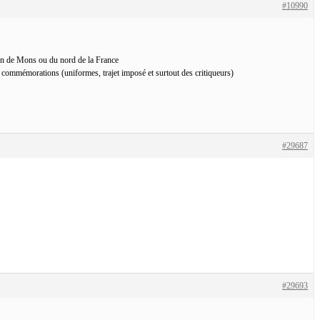
#10990
gion de Mons ou du nord de la France
s commémorations (uniformes, trajet imposé et surtout des critiqueurs)
#29687
#29693