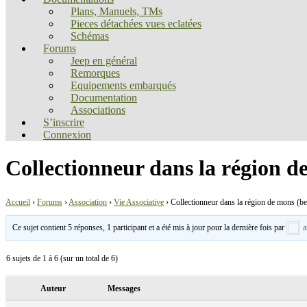
Plans, Manuels, TMs
Pieces détachées vues eclatées
Schémas
Forums
Jeep en général
Remorques
Equipements embarqués
Documentation
Associations
S’inscrire
Connexion
Collectionneur dans la région d
Accueil
›
Forums
›
Association
›
Vie Associative
›
Collectionneur dans la région de mons (be
Ce sujet contient 5 réponses, 1 participant et a été mis à jour pour la dernière fois par
a
6 sujets de 1 à 6 (sur un total de 6)
Auteur
Messages