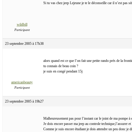
Si tu vas chez jeep Lejeune je te le déconseille car il n’est pas sé
wildbill
Participant
23 septembre 2005 à 17h38
alors quand est ce que l’on fait une petite rando prés de la fronti
tu connais de beau coin ?
je suis en congé pendant 15j
americanbeauty
Participant
23 septembre 2005 à 19h27
Malheureusement pas pour l’instant car le joint de ma pompe à 
Je dois encore passer ma jeep au controle technique,l’assurer et 
Comme je suis encore étudiant je dois attendre un peu donc je dir