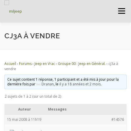
Menu
ACCUEIL
ARTICLES
PETITES ANNONCES
CJ3A À VENDRE
ALBUMS
BASES DE DONNÉES
Accueil
›
Forums
›
Jeep en Vrac
›
Groupe 00 : Jeep en Général.
›
cj3a à
vendre
DOCUMENTATIONS
FORUMS
S’INSCRIRE
Ce sujet contient 1 réponse, 1 participant et a été mis à jour pour la
dernière fois par
Dranan
, le
il y a 18 années et 2 mois
.
2 sujets de 1 à 2 (sur un total de 2)
CONNEXION
Auteur
Messages
15 mai 2008 à 11h19
#14576