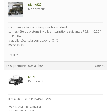
pierrot25
Modérateur
combien y a t-il de côtes pour les go devil
sur les tête de pistons il y a les inscriptions suivantes 79.84 – 0.20″
– SP 0.04
a quelle côte cela correspond 😕 😕
merci 😉 😉
-°\IIIII/°-
16 septembre 2006 à 2h05
#36540
DUKE
Participant
IL Y A SIX COTES REPARATIONS
79-4 DIAMETRE ORIGINE