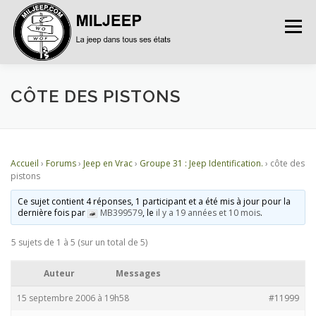
Menu
ACCUEIL
ARTICLES
PETITES ANNONCES
CÔTE DES PISTONS
ALBUMS
BASES DE DONNÉES
Accueil
›
Forums
›
Jeep en Vrac
›
Groupe 31 : Jeep Identification.
›
côte des
pistons
DOCUMENTATIONS
FORUMS
S’INSCRIRE
Ce sujet contient 4 réponses, 1 participant et a été mis à jour pour la
dernière fois par
MB399579
, le
il y a 19 années et 10 mois
.
5 sujets de 1 à 5 (sur un total de 5)
CONNEXION
Auteur
Messages
15 septembre 2006 à 19h58
#11999