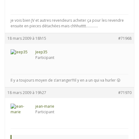
je vois bien JV et autres revendeurs acheter ça pour les revendre
ensuite en pieces détachées mais chhhutttt………….
18 mars 2009 à 18h15
#71968
Jeep35
Participant
Il y a toujours moyen de s’arranger!!!il y en a un qui va hurler 😛
18 mars 2009 à 19h27
#71970
jean-marie
Participant