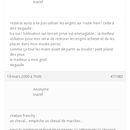
Inactif
resterai aussi à ne pas utiliser les engins sur route. hein ! cette à
dire degaulle :
ba oui ! l’utilisation sur terrain privé est envisagable… la meilleur
sollution pour moi serai de restorer les engins acheter et de les
placer dans mon musée perso.
comme ça tout les matin avant de partir au boulot ! petit plaisir
des yeux
le meilleur à mon goût.
degaulle
19 mars 2009 à 7h09
#71982
Anonyme
Inactif
citation frenchy :
un cheval… empèche un cheval de marcher…
peux tu expliquer le fond de ta penser ou reformuler ta réponse