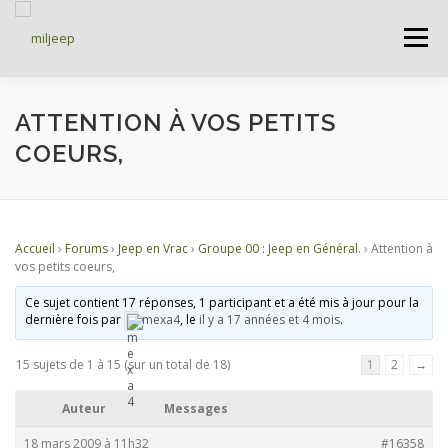
Menu
ACCUEIL
ARTICLES
PETITES ANNONCES
ATTENTION À VOS PETITS
COEURS,
ALBUMS
BASES DE DONNÉES
Accueil
›
Forums
›
Jeep en Vrac
›
Groupe 00 : Jeep en Général.
›
Attention à
DOCUMENTATIONS
FORUMS
S’INSCRIRE
vos petits coeurs,
Ce sujet contient 17 réponses, 1 participant et a été mis à jour pour la
dernière fois par
mexa4
, le
il y a 17 années et 4 mois
.
CONNEXION
15 sujets de 1 à 15 (sur un total de 18)
1
2
→
Auteur
Messages
18 mars 2009 à 11h32
#16358