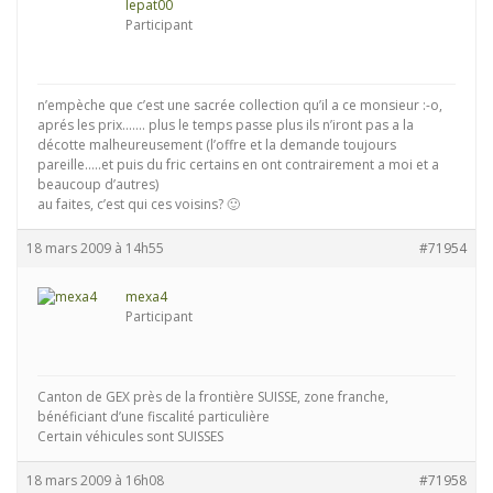
lepat00
Participant
n’empèche que c’est une sacrée collection qu’il a ce monsieur :-o,
aprés les prix……. plus le temps passe plus ils n’iront pas a la
décotte malheureusement (l’offre et la demande toujours
pareille…..et puis du fric certains en ont contrairement a moi et a
beaucoup d’autres)
au faites, c’est qui ces voisins? 🙂
18 mars 2009 à 14h55
#71954
mexa4
Participant
Canton de GEX près de la frontière SUISSE, zone franche,
bénéficiant d’une fiscalité particulière
Certain véhicules sont SUISSES
18 mars 2009 à 16h08
#71958