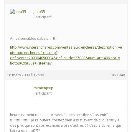
Jeep35
Participant
Ames sensibles s’abstenir!!
http://www.interencheres.com/ventes_aux_encheres/description_ve
nte_aux_encheres_1clic.php?
clef_vente=200904050004&clef_etude=27003&num_art=40&nbr_p
hotos=20&vue=liste#nav
18 mars 2009 à 12h00
#71948
mimienjeep
Participant
heureusement que tu a prevenu “ames sensible s’abstenir”
!!!!!!!!!!!!!!!!!!!!!!!!je rajouterai “restez bien assis” avant de cliquer!!!! y a
des prix qui sont correct mais alors d’autres 😕 c’est le 65 ieme qui
fait ca ou quoi????