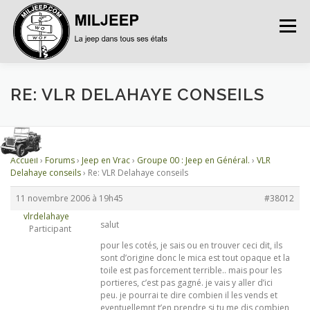
Menu
ACCUEIL
ARTICLES
PETITES ANNONCES
RE: VLR DELAHAYE CONSEILS
ALBUMS
BASES DE DONNÉES
Accueil
›
Forums
›
Jeep en Vrac
›
Groupe 00 : Jeep en Général.
›
VLR
Delahaye conseils
›
Re: VLR Delahaye conseils
DOCUMENTATIONS
FORUMS
S’INSCRIRE
11 novembre 2006 à 19h45
#38012
vlrdelahaye
salut
Participant
CONNEXION
pour les cotés, je sais ou en trouver ceci dit, ils
sont d’origine donc le mica est tout opaque et la
toile est pas forcement terrible.. mais pour les
portieres, c’est pas gagné. je vais y aller d’ici
peu. je pourrai te dire combien il les vends et
eventuellemnt t’en prendre si tu me dis combien