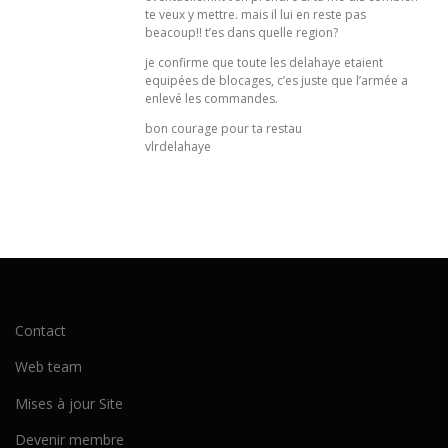
te veux y mettre. mais il lui en reste pas
beacoup!! t’es dans quelle region?
je confirme que toute les delahaye etaient
equipées de blocages, c’es juste que l’armée a
enlevé les commandes.
bon courage pour ta restau
vlrdelahaye
Contact
Web team
Mises à jour Site
Devenir membre