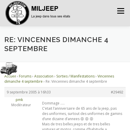
Menu
ACCUEIL
ARTICLES
PETITES ANNONCES
RE: VINCENNES DIMANCHE 4
SEPTEMBRE
ALBUMS
BASES DE DONNÉES
Accueil
›
Forums
›
Association
›
Sorties / Manifestations
›
Vincennes
DOCUMENTATIONS
FORUMS
S’INSCRIRE
dimanche 4 septembre
›
Re: Vincennes dimanche 4 septembre
9 septembre 2005 à 16h33
#29492
pmk
CONNEXION
Dommage …..
Modérateur
C’etait l’anniversaire de 65 ans de la jeep, pas
des uniformes, surtout des uniformes de gamins
d’une dizaine d’annees 😡 😡 😡
Mais de tres belles jeeps et de tres belles
voitures et motos, comme d’habitude a