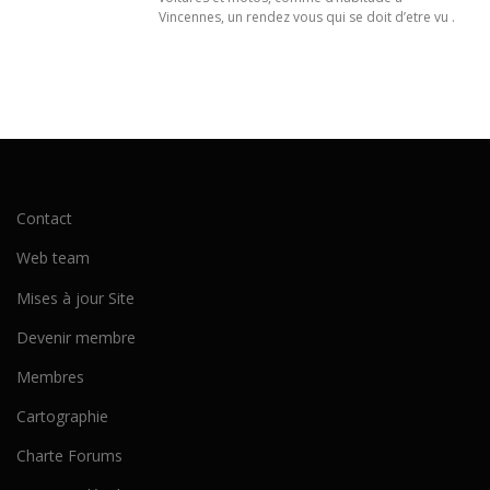
Vincennes, un rendez vous qui se doit d’etre vu .
Contact
Web team
Mises à jour Site
Devenir membre
Membres
Cartographie
Charte Forums