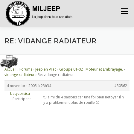
Menu
ACCUEIL
ARTICLES
PETITES ANNONCES
RE: VIDANGE RADIATEUR
ALBUMS
BASES DE DONNÉES
Accueil
›
Forums
›
Jeep en Vrac
›
Groupe 01-02 : Moteur et Embrayage.
›
vidange radiateur
›
Re: vidange radiateur
DOCUMENTATIONS
FORUMS
S’INSCRIRE
4 novembre 2005 à 23h34
#30562
batycorsica
tu a mi du 4 saisons car une foi bien netoyer il n
Participant
y a pratikement plus de rouille 😮
CONNEXION