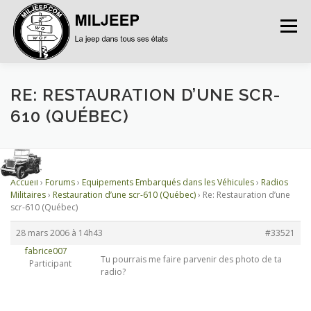
Menu
ACCUEIL
ARTICLES
PETITES ANNONCES
RE: RESTAURATION D’UNE SCR-
610 (QUÉBEC)
ALBUMS
BASES DE DONNÉES
Accueil
›
Forums
›
Equipements Embarqués dans les Véhicules
›
Radios
DOCUMENTATIONS
FORUMS
S’INSCRIRE
Militaires
›
Restauration d’une scr-610 (Québec)
›
Re: Restauration d’une
scr-610 (Québec)
28 mars 2006 à 14h43
#33521
CONNEXION
fabrice007
Tu pourrais me faire parvenir des photo de ta
Participant
radio?