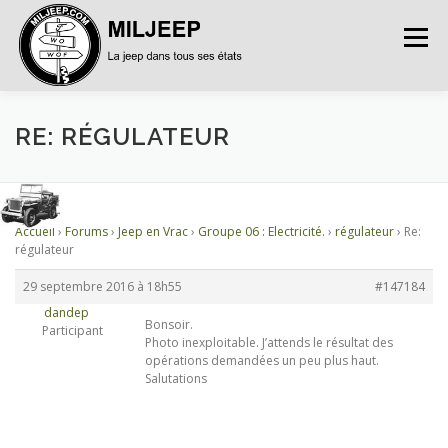
Menu
ACCUEIL
ARTICLES
PETITES ANNONCES
RE: RÉGULATEUR
ALBUMS
BASES DE DONNÉES
Accueil
›
Forums
›
Jeep en Vrac
›
Groupe 06 : Electricité.
›
régulateur
›
Re:
régulateur
DOCUMENTATIONS
FORUMS
S’INSCRIRE
29 septembre 2016 à 18h55
#147184
dandep
Bonsoir.
Participant
Photo inexploitable. J’attends le résultat des
CONNEXION
opérations demandées un peu plus haut.
Salutations