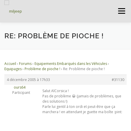
Menu
ACCUEIL
ARTICLES
PETITES ANNONCES
RE: PROBLÈME DE PIOCHE !
ALBUMS
BASES DE DONNÉES
Accueil
›
Forums
›
Equipements Embarqués dans les Véhicules
›
Equipages
›
Problème de pioche !
›
Re: Problème de pioche !
DOCUMENTATIONS
FORUMS
S’INSCRIRE
4 décembre 2005 à 17h33
#31130
ours64
Salut AlCorsica !
Participant
Pas de problème 😀 (jamais de problèmes, que
CONNEXION
des solutions !)
Parle lui gentil à ton ordi et peut-être que ça
marchera ! en attendant je guette ma boîte :pint: