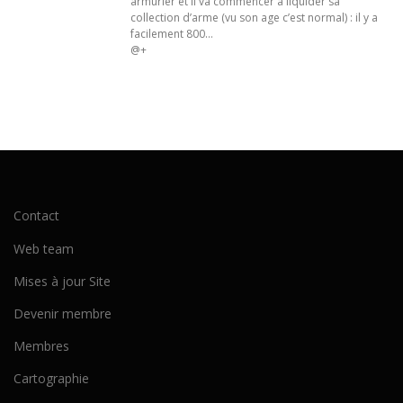
armurier et il va commencer à liquider sa
collection d’arme (vu son age c’est normal) : il y a
facilement 800…
@+
Contact
Web team
Mises à jour Site
Devenir membre
Membres
Cartographie