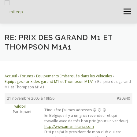
Menu
ACCUEIL
ARTICLES
PETITES ANNONCES
RE: PRIX DES GARAND M1 ET
THOMPSON M1A1
ALBUMS
BASES DE DONNÉES
Accueil
›
Forums
›
Equipements Embarqués dans les Véhicules
›
DOCUMENTATIONS
FORUMS
S’INSCRIRE
Equipages
›
prix des garand M1 et Thompson M1A1
›
Re: prix des garand
M1 et Thompson M1A1
21 novembre 2005 à 19h56
#30840
CONNEXION
wildbill
T’inquiète j’ai mes adresses 😀 😉 😛
Participant
En Belgique il y a un gros revendeur et qui
travaille avec de trés bon prix (pour un vendeur)
http://www.amsmilitaria.com
Et si pas j’ai le président de mon club qui est