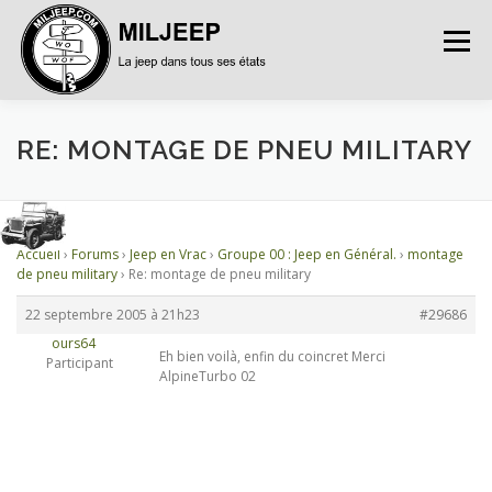
Menu
ACCUEIL
ARTICLES
PETITES ANNONCES
RE: MONTAGE DE PNEU MILITARY
ALBUMS
BASES DE DONNÉES
Accueil
›
Forums
›
Jeep en Vrac
›
Groupe 00 : Jeep en Général.
›
montage
de pneu military
›
Re: montage de pneu military
DOCUMENTATIONS
FORUMS
S’INSCRIRE
22 septembre 2005 à 21h23
#29686
ours64
Eh bien voilà, enfin du coincret Merci
Participant
AlpineTurbo 02
CONNEXION