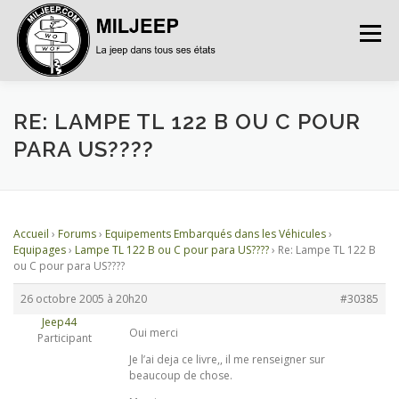
Menu
ACCUEIL
ARTICLES
PETITES ANNONCES
RE: LAMPE TL 122 B OU C POUR
PARA US????
ALBUMS
BASES DE DONNÉES
Accueil
›
Forums
›
Equipements Embarqués dans les Véhicules
›
DOCUMENTATIONS
FORUMS
S’INSCRIRE
Equipages
›
Lampe TL 122 B ou C pour para US????
›
Re: Lampe TL 122 B
ou C pour para US????
26 octobre 2005 à 20h20
#30385
CONNEXION
Jeep44
Oui merci
Participant
Je l’ai deja ce livre,, il me renseigner sur
beaucoup de chose.