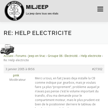
Menu
ACCUEIL
ARTICLES
PETITES ANNONCES
RE: HELP ELECTRICITE
ALBUMS
BASES DE DONNÉES
Accueil
›
Forums
›
Jeep en Vrac
›
Groupe 06 : Electricité.
›
Help electricite
›
Re: Help electricite
DOCUMENTATIONS
FORUMS
S’INSCRIRE
3 janvier 2005 à 6h56
#27302
pmk
Merci a tous, en fait j’avais deja installe la CB
Modérateur
comme indique par gearbox, mais je voulais
CONNEXION
faire ça plus “proprement”, probleme auquel je
n’avais pas pense c’est le volume important du
transfo, d’ou ma demande pour le
compartiment moteur, mais le plus prudent est
bien de le positionner derriere le tableau de