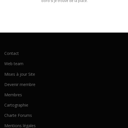
bord si je trouve de la place.
Contact
Web team
Mises à jour Site
Devenir membre
Membres
Cartographie
Charte Forums
Mentions légales