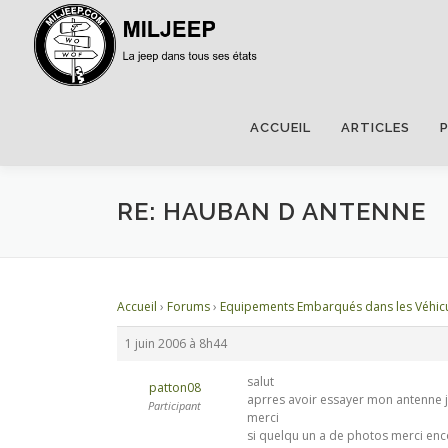
ACCUEIL
ARTICLES
RE: HAUBAN D ANTENNE
Accueil
›
Forums
›
Equipements Embarqués dans les Véhic
1 juin 2006 à 8h44
salut
patton08
aprres avoir essayer mon antenne j a
Participant
merci
si quelqu un a de photos merci en