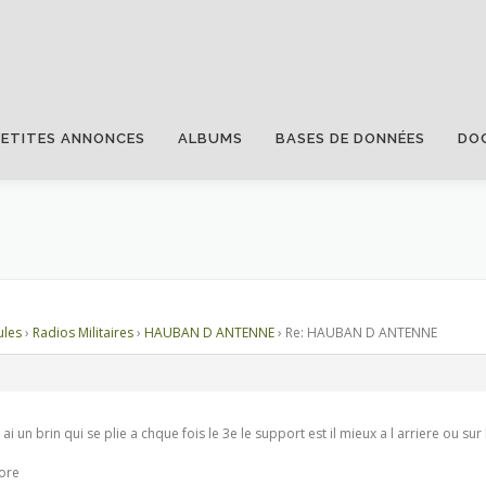
PETITES ANNONCES
ALBUMS
BASES DE DONNÉES
DO
ules
›
Radios Militaires
›
HAUBAN D ANTENNE
›
Re: HAUBAN D ANTENNE
i un brin qui se plie a chque fois le 3e le support est il mieux a l arriere ou sur
core