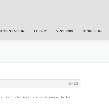
CUMENTATIONS
FORUMS
S’INSCRIRE
CONNEXION
#34633
 le coté pour la mise en plce de l anteene et l hauban