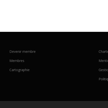
Devenir membre
Chart
Membres
Menti
Cartographie
Gesti
Politi