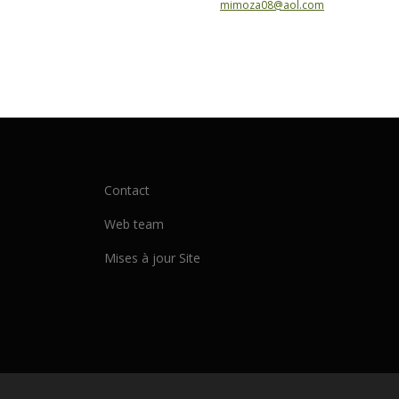
mimoza08@aol.com
Contact
Web team
Mises à jour Site