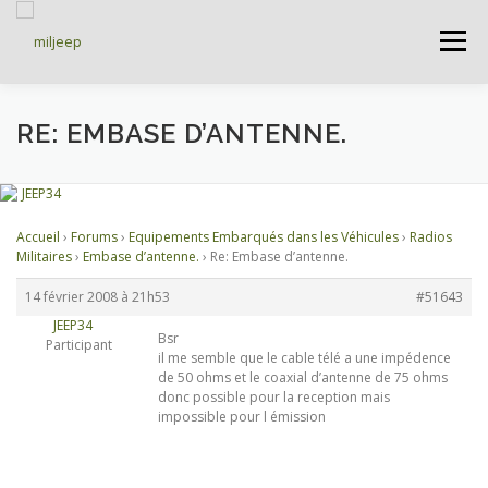
Menu
ACCUEIL
ARTICLES
PETITES ANNONCES
RE: EMBASE D’ANTENNE.
ALBUMS
BASES DE DONNÉES
Accueil
›
Forums
›
Equipements Embarqués dans les Véhicules
›
Radios
Militaires
›
Embase d’antenne.
›
Re: Embase d’antenne.
DOCUMENTATIONS
FORUMS
S’INSCRIRE
14 février 2008 à 21h53
#51643
JEEP34
Bsr
Participant
il me semble que le cable télé a une impédence
CONNEXION
de 50 ohms et le coaxial d’antenne de 75 ohms
donc possible pour la reception mais
impossible pour l émission