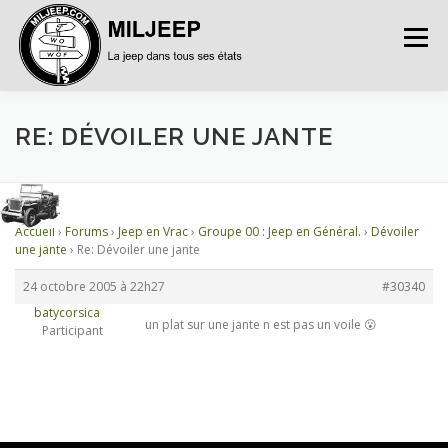
Menu
ACCUEIL
ARTICLES
PETITES ANNONCES
RE: DÉVOILER UNE JANTE
ALBUMS
BASES DE DONNÉES
Accueil
›
Forums
›
Jeep en Vrac
›
Groupe 00 : Jeep en Général.
›
Dévoiler
une jante
›
Re: Dévoiler une jante
DOCUMENTATIONS
FORUMS
S’INSCRIRE
24 octobre 2005 à 22h27
#30340
batycorsica
un plat sur une jante n est pas un voile 😮
Participant
CONNEXION