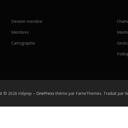
Devenir membre
Chart
Membres
Menti
Cartographie
Gesti
Politi
ht © 2026 miljeep
–
OnePress
thème par FameThemes. Traduit par W