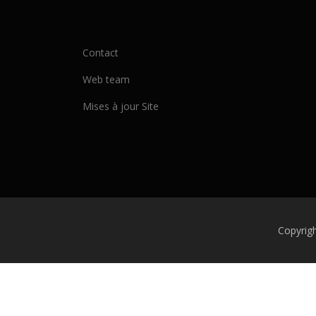
Contact
Web team
Mises à jour Site
Copyrig