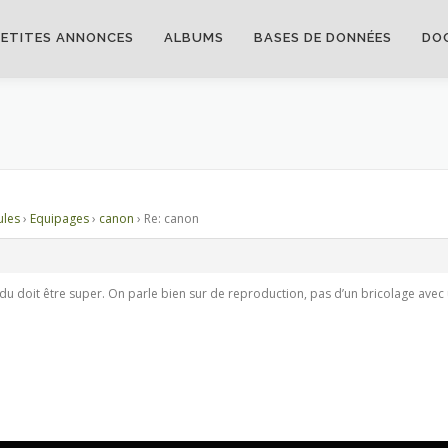
PETITES ANNONCES
ALBUMS
BASES DE DONNÉES
DO
ules
›
Equipages
›
canon
›
Re: canon
 rendu doit être super. On parle bien sur de reproduction, pas d’un bricolage av