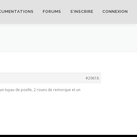
CUMENTATIONS
FORUMS
S’INSCRIRE
CONNEXION
#29618
ec un tuyau de poelle, 2 roues de remorque et un