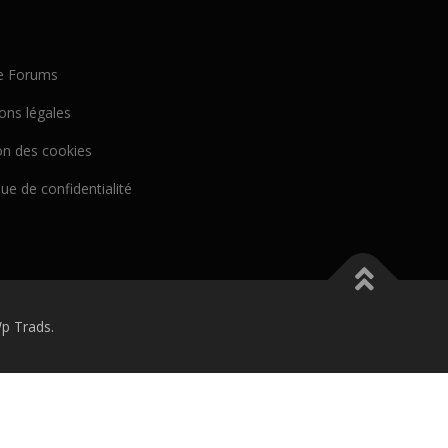
e Forums
ons légales
on des cookies
que de confidentialité
p Trads.