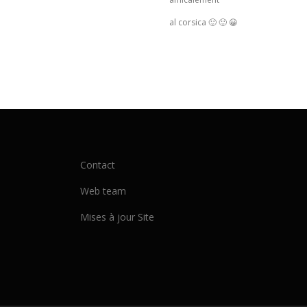
al corsica 🙂 🙂 😀
Contact
Web team
Mises à jour Site