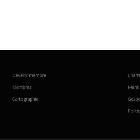
Devenir membre
Chart
Membres
Menti
Cartographie
Gesti
Politi