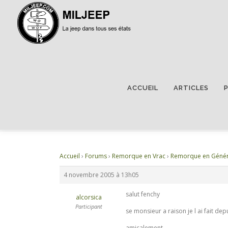
ACCUEIL
ARTICLES
RE: CABLAGE JEEP (COLL
Accueil
›
Forums
›
Remorque en Vrac
›
Remorque en Génér
4 novembre 2005 à 13h05
salut fenchy
alcorsica
Participant
se monsieur a raison je l ai fait de
amicalement