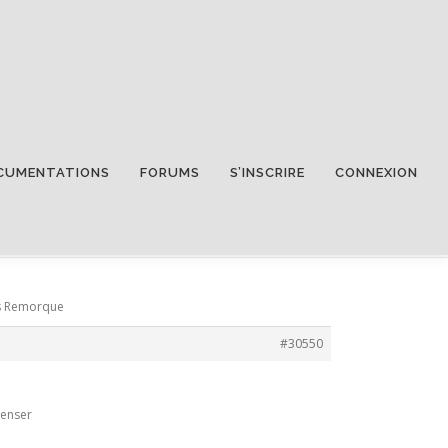
CUMENTATIONS
FORUMS
S’INSCRIRE
CONNEXION
ers Remorque
#30550
penser