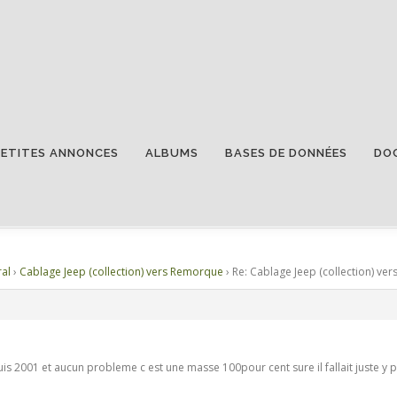
PETITES ANNONCES
ALBUMS
BASES DE DONNÉES
DO
ECTION) VERS REMORQUE
al
›
Cablage Jeep (collection) vers Remorque
›
Re: Cablage Jeep (collection) v
puis 2001 et aucun probleme c est une masse 100pour cent sure il fallait juste y 