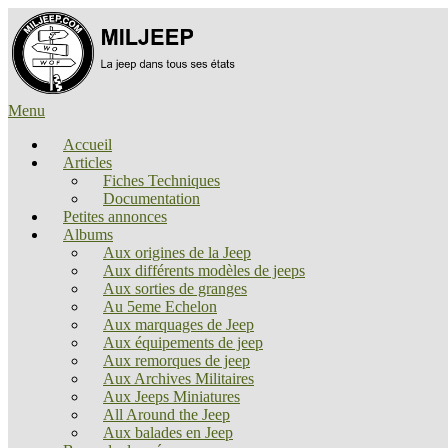
Aller
au
contenu
Menu
Accueil
Articles
Fiches Techniques
Documentation
Petites annonces
Albums
Aux origines de la Jeep
Aux différents modèles de jeeps
Aux sorties de granges
Au 5eme Echelon
Aux marquages de Jeep
Aux équipements de jeep
Aux remorques de jeep
Aux Archives Militaires
Aux Jeeps Miniatures
All Around the Jeep
Aux balades en Jeep