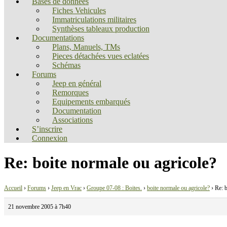
Bases de données
Fiches Vehicules
Immatriculations militaires
Synthèses tableaux production
Documentations
Plans, Manuels, TMs
Pieces détachées vues eclatées
Schémas
Forums
Jeep en général
Remorques
Equipements embarqués
Documentation
Associations
S’inscrire
Connexion
Re: boite normale ou agricole?
Accueil
›
Forums
›
Jeep en Vrac
›
Groupe 07-08 : Boites.
›
boite normale ou agricole?
›
Re: b
21 novembre 2005 à 7h40