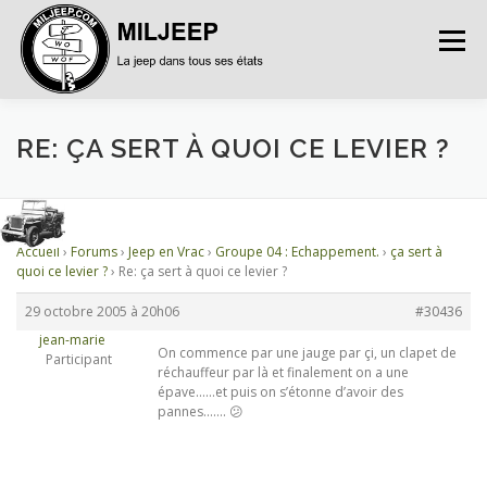
Menu
ACCUEIL
ARTICLES
PETITES ANNONCES
RE: ÇA SERT À QUOI CE LEVIER ?
ALBUMS
BASES DE DONNÉES
Accueil
›
Forums
›
Jeep en Vrac
›
Groupe 04 : Echappement.
›
ça sert à
quoi ce levier ?
›
Re: ça sert à quoi ce levier ?
DOCUMENTATIONS
FORUMS
S’INSCRIRE
29 octobre 2005 à 20h06
#30436
jean-marie
On commence par une jauge par çi, un clapet de
Participant
réchauffeur par là et finalement on a une
CONNEXION
épave……et puis on s’étonne d’avoir des
pannes……. 😕