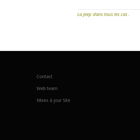
La Jeep dans tous les cas .
Contact
Web team
Mises à jour Site