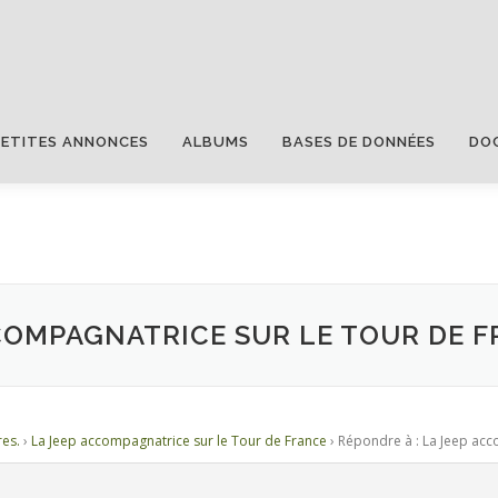
PETITES ANNONCES
ALBUMS
BASES DE DONNÉES
DO
CCOMPAGNATRICE SUR LE TOUR DE 
res.
›
La Jeep accompagnatrice sur le Tour de France
›
Répondre à : La Jeep acc