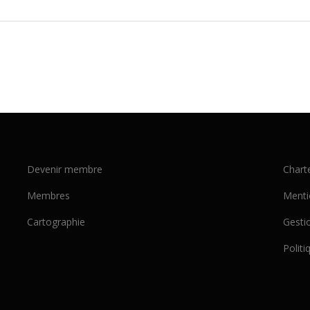
Devenir membre
Chart
Membres
Menti
Cartographie
Gesti
Politi