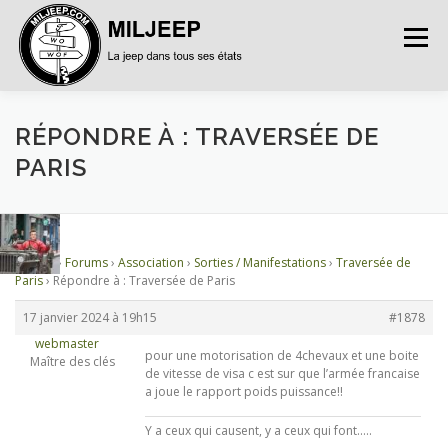
Menu
ACCUEIL
ARTICLES
PETITES ANNONCES
RÉPONDRE À : TRAVERSÉE DE
PARIS
ALBUMS
BASES DE DONNÉES
Accueil
›
Forums
›
Association
›
Sorties / Manifestations
›
Traversée de
DOCUMENTATIONS
FORUMS
S’INSCRIRE
Paris
›
Répondre à : Traversée de Paris
17 janvier 2024 à 19h15
#1878
webmaster
CONNEXION
pour une motorisation de 4chevaux et une boite
Maître des clés
de vitesse de visa c est sur que l’armée francaise
a joue le rapport poids puissance!!
Y a ceux qui causent, y a ceux qui font.....