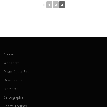
◄
1
2
3
Contact
Web team
Mises à jour Site
Devenir membre
Membres
Cartographie
Charte Forums