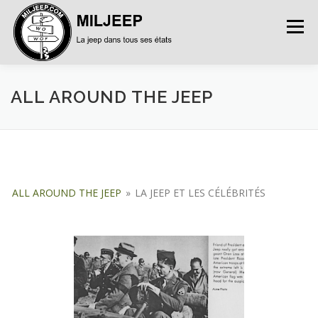
Menu
ACCUEIL
ARTICLES
PETITES ANNONCES
ALL AROUND THE JEEP
ALBUMS
BASES DE DONNÉES
ALL AROUND THE JEEP
»
LA JEEP ET LES CÉLÉBRITÉS
DOCUMENTATIONS
FORUMS
S’INSCRIRE
CONNEXION